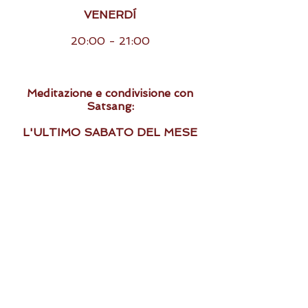
VENERDÍ
20:00 - 21:00
Meditazione e condivisione con
Satsang:
L'ULTIMO SABATO DEL MESE
19:00 - 20:00
*disponibili lezioni individuali sotto
prenotazione
CONTATTARE PER INFO SU
ORARI CORSI ONLINE