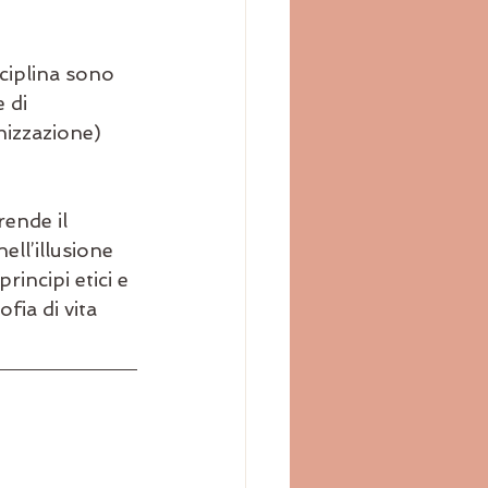
ciplina sono 
 di 
onizzazione) 
rende il 
ell’illusione 
incipi etici e 
ofia di vita 