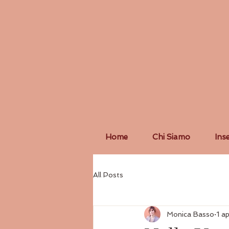
Home
Chi Siamo
Ins
All Posts
Monica Basso
1 a