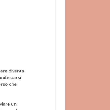
ere diventa 
nifestarsi 
orso che 
viare un 