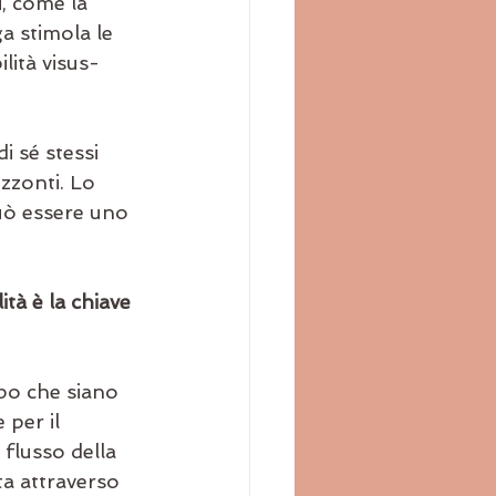
i, come la 
a stimola le 
lità visus-
i sé stessi 
zzonti. Lo 
uò essere uno 
tà è la chiave 
po che siano 
 per il 
 flusso della 
ta attraverso 