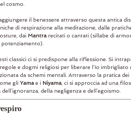
 del cosmo. 
aggiungere il benessere attraverso questa antica dis
cniche di respirazione alla meditazione, dalle pratiche
osture, dai 
Mantra
 recitati o cantati (sillabe di arm
di potenziamento). 
sti classici ci si predispone alla riflessione. Si intrap
egole e dogmi religiosi per liberare l’Io imbrigliato n
ionata da schemi mentali. Attraverso la pratica dei pr
ome gli 
Yama
 e i 
Niyama
, ci si approccia ad una filos
à dell’ignoranza, della negligenza e dell’egoismo.
respiro