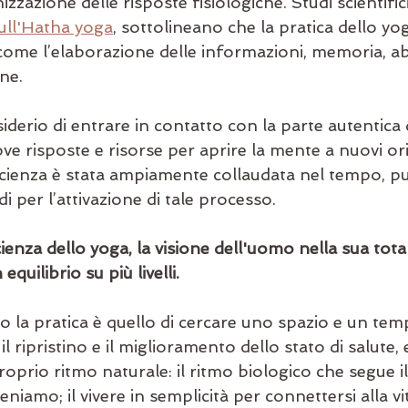
zzazione delle risposte fisiologiche. Studi scientific
sull'Hatha yoga
, sottolineano che la pratica dello yog
come l’elaborazione delle informazioni, memoria, abi
ne. 
siderio di entrare in contatto con la parte autentica d
ve risposte e risorse per aprire la mente a nuovi ori
e scienza è stata ampiamente collaudata nel tempo, p
di per l’attivazione di tale processo. 
enza dello yoga, la visione dell'uomo nella sua totali
quilibrio su più livelli. 
o la pratica è quello di cercare uno spazio e un tem
il ripristino e il miglioramento dello stato di salute, e
oprio ritmo naturale: il ritmo biologico che segue il
niamo; il vivere in semplicità per connettersi alla vi